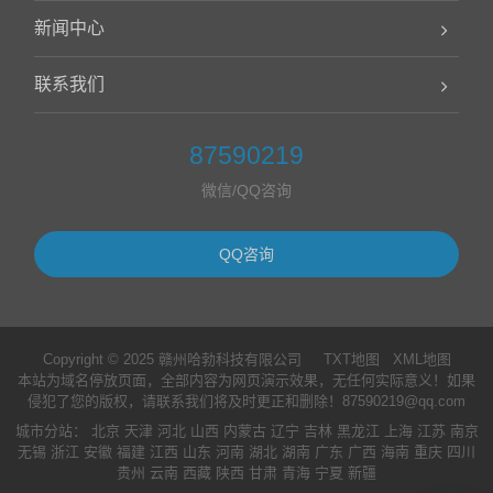
新闻中心
联系我们
87590219
微信/QQ咨询
QQ咨询
Copyright © 2025 赣州哈勃科技有限公司
TXT地图
XML地图
本站为域名停放页面，全部内容为网页演示效果，无任何实际意义！如果
侵犯了您的版权，请联系我们将及时更正和删除！87590219@qq.com
城市分站
：
北京
天津
河北
山西
内蒙古
辽宁
吉林
黑龙江
上海
江苏
南京
无锡
浙江
安徽
福建
江西
山东
河南
湖北
湖南
广东
广西
海南
重庆
四川
贵州
云南
西藏
陕西
甘肃
青海
宁夏
新疆