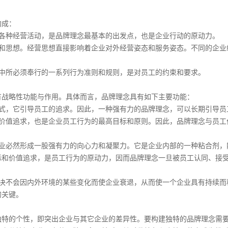
构成：
展各种经营活动，是品牌理念最基本的出发点，也是企业行动的原动力。
度和思想。经营思想直接影响着企业对外经营姿态和服务姿态。不同的企业
动中所必须奉行的一系列行为准则和规则，是对员工的约束和要求。
有战略性功能与作用。具体而言，品牌理念具有如下主要功能：
方式，它引导员工的追求。因此，一种强有力的品牌理念，可以长期引导员
和价值追求，也是企业员工行为的最高目标和原则。因此，品牌理念与员工
企业必然形成一股强有力的向心力和凝聚力。它是企业内部的一种粘合剂，
标和价值追求，是员工行为的原动力，因而品牌理念一旦被员工认同、接
业决不会因内外环境的某些变化而使企业衰退，从而使一个企业具有持续而
的关键。
独特的个性，即突出企业与其它企业的差异性。要构建独特的品牌理念需