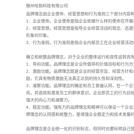
赣州哈勃科技有限公司
品牌理念由企业使命、经营思想和行为准则三个部分内容
1．企业使命。企业使命是指企业依据什么样的使命在开
2．经营思想。经营思想是指导企业经营活动的观念、态
形象的印象。
3．行为准则。行为准则是指企业内部员工在企业经营活
确立和统整品牌理念，对于企业的整体运行和良性运转具
1．导向功能。品牌理念是企业所倡导的价值目标和行为
2．激励功能。品牌理念既是企业的经营宗旨、经营方针
励，它具有物质激励无法真正达到的持久性和深刻性。
3．凝聚功能。品牌理念的确定和员工普遍认同，在一个
风，并造就和激发员工的群体意识。企业即员工的行为目
强大的向心力和凝聚力。
4．稳定功能。强有力的品牌理念和精神可以保证一个企
牌理念的认同感和统整力，是增强企业稳定力和技术发展
品牌理念是企业统一化的识别标志，但同时也要标明自己