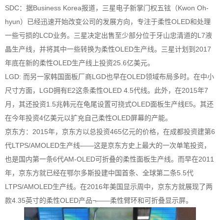
SDC：据Business Korea报道，三星电子新掌门权五铉（Kwon Oh-
hyun）已经迅速开始改变公司的发展方向，专注于柔性OLED和处理
一些亏损的LCD业务。三星决定出售至少部分位于牙山忠清道的L7液
晶生产线，并将其中一些转换为柔性OLED生产线。三星计划到2017
年底在新的柔性OLED生产线上投资25.6亿美元。
LGD: 而另一家韩国面板厂商LGD也早在OLED领域布局多时。在中小
尺寸方面，LGD拥有E2这条柔性OLED 4.5代线。此外，在2015年7
月，其还投资1.5兆韩元在龟尾设置可挠式OLED面板生产线E5。其还
在今年投资4亿美元以扩充自己柔性OLED屏幕的产能。
京东方：2015年，京东方以总投资465亿元的价格，在成都投资建第6
代LTPS/AMOLED生产线——这是京东方史上最大的一次单笔投资，
也是国内第一条6代AM-OLED可折叠的柔性面板生产线。而早在2011
年，京东方就已经在鄂尔多斯投建中国首条、全球第二条5.5代
LTPS/AMOLED生产线。在2016年美国显示周中，京东方就展现了两
款4.35英寸的柔性OLED产品¬——柔性臂环和可折叠显示屏。